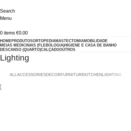
Search
Menu
0
items
€
0.00
HOME
PRODUTOS
ORTOPEDIA
MASTECTOMIA
MOBILIDADE
MEIAS MEDICINAIS (FLEBOLOGIA)
HIGIENE E CASA DE BANHO
DESCANSO (QUARTO)
CALÇADO
OUTROS
Lighting
ALL
ACCESSORIES
DECOR
FURNITURE
KITCHEN
LIGHTING
Lighting
Venenatis nam phasellus