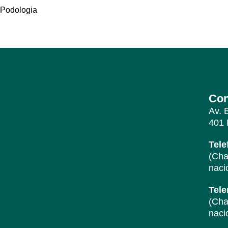
Podologia
Con
Av. 
401 
Tele
(Cha
naci
Tel
(Cha
naci