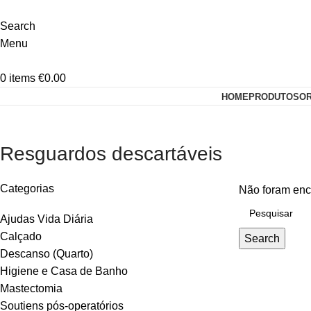
Search
Menu
0
items
€
0.00
HOME
PRODUTOS
O
Resguardos descartáveis
Categorias
Não foram enc
Ajudas Vida Diária
Calçado
Search
Descanso (Quarto)
Higiene e Casa de Banho
Mastectomia
Soutiens pós-operatórios