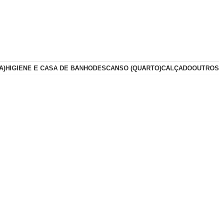
A)
HIGIENE E CASA DE BANHO
DESCANSO (QUARTO)
CALÇADO
OUTROS