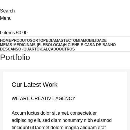
Search
Menu
0
items
€
0.00
HOME
PRODUTOS
ORTOPEDIA
MASTECTOMIA
MOBILIDADE
MEIAS MEDICINAIS (FLEBOLOGIA)
HIGIENE E CASA DE BANHO
DESCANSO (QUARTO)
CALÇADO
OUTROS
Portfolio
Our Latest Work
WE ARE CREATIVE AGENCY
Accum luctus dolor sit amet, consectetuer
adipiscing elit, sed diam nonummy nibh euismod
tincidunt ut laoreet dolore magna aliquam erat