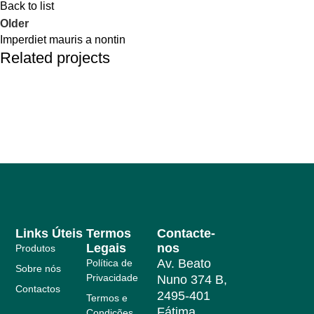
Back to list
Older
Imperdiet mauris a nontin
Related projects
Decor
Rhoncus quisque sollicitudin
Links Úteis
Termos
Contacte-
Legais
nos
Produtos
Av. Beato
Política de
Sobre nós
Privacidade
Nuno 374 B,
Contactos
2495-401
Termos e
Fátima
Condições