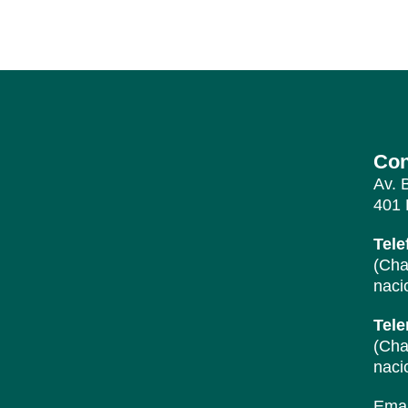
Furniture
Netus eu mollis hac dignis
Con
Av. 
401 
Tele
(Cha
naci
Tel
(Cha
naci
Emai