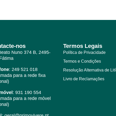
tacte-nos
Termos Legais
Beato Nuno 374 B, 2495-
Política de Privacidade
Fátima
Termos e Condições
fone
: 249 521 018
Resolução Alternativa de Lit
mada para a rede fixa
Livro de Reclamações
onal)
emóvel
: 931 190 554
mada para a rede móvel
onal)
l: geral@primovivere.pt